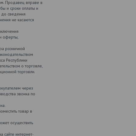
м. Продавец вправе в
бы и сроки оплаты и
я до сведения
нения не касаются
заключения
и оферты,
ра розничной
законодательством
кса Республики
ательством о торговле,
нционной торговли.
окупателем через
зводства звонка по
на.
оместить товар в
может осуществить
а сайте интернет-