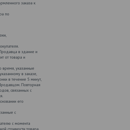
рмленного заказа к
ра по
оки,
окупателя.
Продавца в здание и
ит от товара и
о время, указанные
указанному в заказе,
нки в течение 5 минут,
 Продавцом. Повторная
дов, связанных с
я.
основании его
язанные с
пателю с момента
ой стоимости товара.