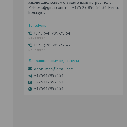
законодательством о защите прав потребителей -
ZikMes.s@gmai.com, тел. +375 29 890-54-36, Минск,
Беларусь
+375 (44) 799-71-54
менеджер
+375 (29) 805-73-43
менеджер
ooozikmes@gmail.com
+375447997154
+375447997154
+375447997154