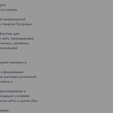
рте:
 на покупку
ой компьютерной
ку товаров Продавца
бностью для
и либо заказывающее,
личных, семейных,
мательской
.
ернет-магазине и
ся официальным
ию договора розничной
газина и
присоединения и
родавцом условиям
 на сайте, в целом (без
овара,