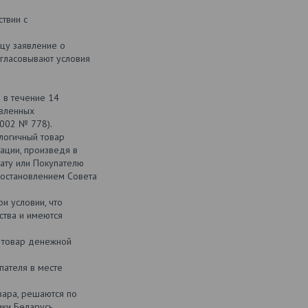
ствии с
цу заявление о
огласовывают условия
о в течение 14
овленных
2002 № 778).
логичный товар
тации, произведя в
ату или Покупателю
Постановлением Совета
и условии, что
ства и имеются
а товар денежной
пателя в месте
вара, решаются по
ки Беларусь.