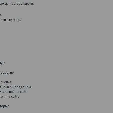
с целью подтверждения
в.
данные, в том
ную
говорочно
олнения
полнению Продавцом.
указанной на сайте
е и на сайте
оторые