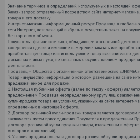
Значение терминов и определений, используемых в настоящей офе
Заказ - запрос, отправленный посредством сайта интернет-магазина,
товара и его доставку.
Интернет-магазин - информационный ресурс Продавца в глобальн
сети Интернет, позволяющий выбрать и осуществить заказ на покуп
без торгового объекта.
Покупатель - физическое лицо, обладающее достаточной дееспосо
совершения сделки и имеющее намерение заказать или приобрест
приобретающее товар или использующее товар исключительно для 
домашних и иных нужд, не связанных с осуществлением предприни
деятельности.
Продавец – Общество с ограниченной ответственностью «ЗИКМЕС»
Товар - имущество, информация о котором размещена на сайте инт
предназначенное для продажи.
1. Настоящая публичная оферта (далее по тексту - оферта) являет
предложением Продавца неопределенному кругу лиц к заключен
купли-продажи товара на условиях, указанных на сайте интернет-ма
определенных в настоящей оферте.
2. Договор розничной купли-продажи товара является договором 
заключается путем присоединения Покупателя к предложенным П
договора розничной купли-продажи товара, изложенным в оферте и
оговорок и дополнений).
3. Условия продажи товара и договора розничной купли-продажи т