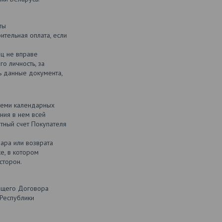
ты
ительная оплата, если
ц не вправе
о личность, за
ь данные документа,
семи календарных
ния в нем всей
тный счет Покупателя
вара или возврата
е, в котором
сторон.
оящего Договора
 Республики