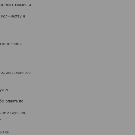
пателю с момента
 количеству и
 средствами
редоставленного
будет
бо оплата по
роме случаев,
.
ниями