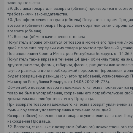
законодательства.
29. Доставка товара для возврата (обмена) производится в соответ
требованиями законодательства.
30. Для оформления возврата (обмена) Покупатель подает Продав
возврате (обмене) товара. Посредством обратной связи стороны с
возврата (обмена).
31. Возврат (обмен) качественного товара
Покупатель вправе отказаться от товара в момент его приемки либ
дней с момента передачи ему товара (с учетом требований, устан
Постановлением Совета Министров Республики Беларусь от 14.06.
Покупатель также вправе в течение 14 дней обменять товар на ана
другого размера, формы, габарита, фасона, расцветки или комплек
случае разницы в цене необходимый перерасчет (произвести допл
будет возвращена разница) (с учетом требований, установленных 
Министров Республики Беларусь от 14.06.2002 № 778).
Обмен либо возврат товара надлежащего качества производится пр
товар не был в употреблении, сохранены его потребительские свой
доказательства приобретения его у Продавца.
При возврате товара надлежащего качества возврат уплаченной з
суммы подлежит удовлетворению в течение семи дней.
Возврат (обмен) качественного товара осуществляется за счет Поку
нахождения Продавца.
32. Вопросы, связанные с возвратом (обменом) некачественного то
соглашению сторон с учетом положений законодательства Республи