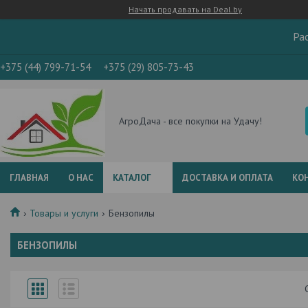
Начать продавать на Deal.by
Ра
+375 (44) 799-71-54
+375 (29) 805-73-43
АгроДача - все покупки на Удачу!
ГЛАВНАЯ
О НАС
КАТАЛОГ
ДОСТАВКА И ОПЛАТА
КО
Товары и услуги
Бензопилы
БЕНЗОПИЛЫ