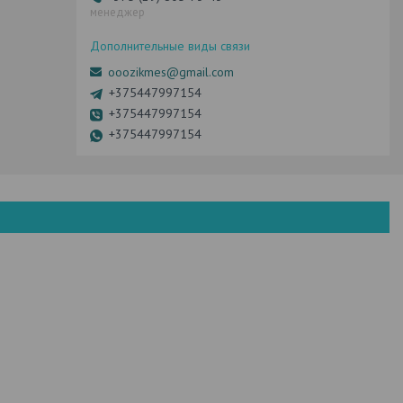
менеджер
ooozikmes@gmail.com
+375447997154
+375447997154
+375447997154