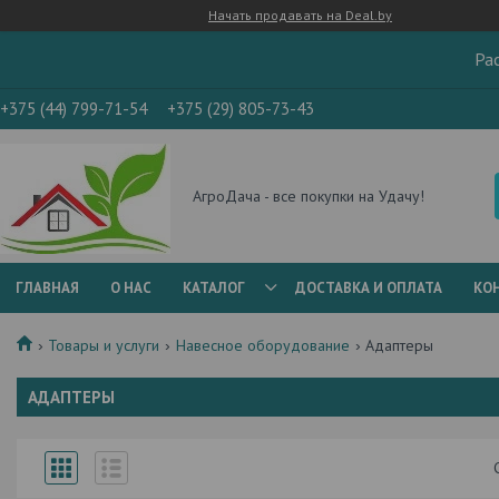
Начать продавать на Deal.by
Ра
+375 (44) 799-71-54
+375 (29) 805-73-43
АгроДача - все покупки на Удачу!
ГЛАВНАЯ
О НАС
КАТАЛОГ
ДОСТАВКА И ОПЛАТА
КО
Товары и услуги
Навесное оборудование
Адаптеры
АДАПТЕРЫ