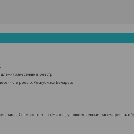
5
одлежит занесению в реестр
есению в реестр, Республика Беларусь
страции Советского р-на г.Минска, уполномоченные рассматривать обр