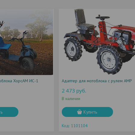
облока ХорсАМ ИС-1
Адаптер для мотоблока с рулем АМР
2 473
руб.
В наличии
ть
Купить
1101104