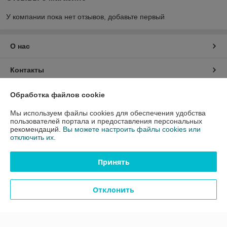
У компании пока нет отзывов, добавьте первый
О нас
Контакты
Доставка и оплата
Обработка файлов cookie
Мы используем файлы cookies для обеспечения удобства
График работы
пользователей портала и предоставления персональных
рекомендаций.
Вы можете настроить файлы cookies или
отключить их.
Полная версия сайта
Принять
Политика обработки cookies
Отклонить
Сайт создан на платформе Deal.by