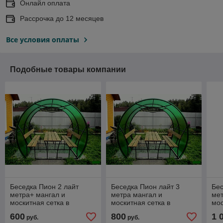
Онлайл оплата
Рассрочка до 12 месяцев
Все условия оплаты
Подобные товары компании
Беседка Пион 2 лайт
Беседка Пион лайт 3
Бес
метра+ мангал и
метра мангал и
мет
москитная сетка в
москитная сетка в
мос
подарок !!!
подарок
по
600
800
1 
руб.
руб.