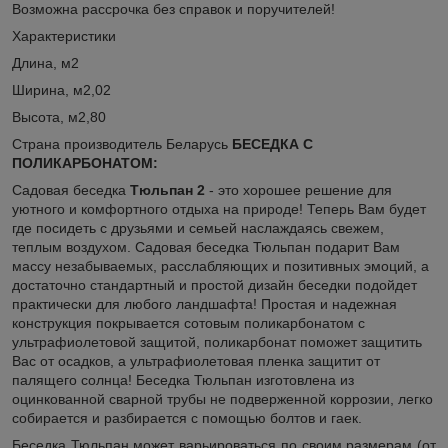
Возможна рассрочка без справок и поручителей!
Характеристики
Длина, м2
Ширина, м2,02
Высота, м2,80
Страна производитель Беларусь
БЕСЕДКА С
ПОЛИКАРБОНАТОМ:
Садовая беседка
Тюльпан 2
- это хорошее решение для
уютного и комфортного отдыха на природе! Теперь Вам будет
где посидеть с друзьями и семьей наслаждаясь свежем,
теплым воздухом. Садовая беседка Тюльпан подарит Вам
массу незабываемых, расслабляющих и позитивных эмоций, а
достаточно стандартный и простой дизайн беседки подойдет
практически для любого ландшафта! Простая и надежная
конструкция покрывается сотовым поликарбонатом с
ультрафиолетовой защитой, поликарбонат поможет защитить
Вас от осадков, а ультрафиолетовая пленка защитит от
палящего солнца! Беседка Тюльпан изготовлена из
оцинкованной сварной трубы не подверженной коррозии, легко
собирается и разбирается с помощью болтов и гаек.
Беседка Тюльпан может варьироваться по своим размерам (от