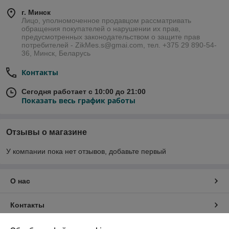
г. Минск
Лицо, уполномоченное продавцом рассматривать
обращения покупателей о нарушении их прав,
предусмотренных законодательством о защите прав
потребителей - ZikMes.s@gmai.com, тел. +375 29 890-54-
36, Минск, Беларусь
Контакты
Сегодня работает с 10:00 до 21:00
Показать весь график работы
Отзывы о магазине
У компании пока нет отзывов, добавьте первый
О нас
Контакты