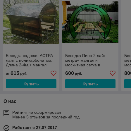
Беседка садовая АСТРА
Беседка Пион 2 лайт
Бес
лайт с поликарбонатом.
метра+ мангал и
мет
Длина 2-4м.+ мангал
москитная сетка в
мос
подарок !!!
по
615
600
80
от
руб.
руб.
Купить
Купить
О нас
Рейтинг не сформирован
Менее 5 отзывов за последний год
Работает с 27.07.2017