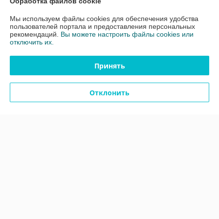
Доставка и оплата
Обработка файлов cookie
Мы используем файлы cookies для обеспечения удобства
График работы
пользователей портала и предоставления персональных
рекомендаций.
Вы можете настроить файлы cookies или
отключить их.
Полная версия сайта
Принять
Политика обработки cookies
Отклонить
Сайт создан на платформе Deal.by
Информация для покупателя
Юридическое лицо:
Общество с ограниченной ответственностью
"ЗИКМЕС"
220131 ,Республика Беларусь, г. Минск, ул. Гамарника, д. 30, офис. 405
Регистрационный номер ЕГР: 193543133
УНП: 193543133