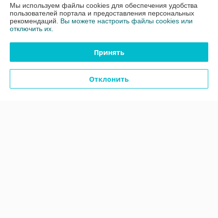
Полная версия сайта
Мы используем файлы cookies для обеспечения удобства
пользователей портала и предоставления персональных
рекомендаций.
Вы можете настроить файлы cookies или
Политика обработки cookies
отключить их.
Сайт создан на платформе Deal.by
Принять
Отклонить
Информация для покупателя
Юридическое лицо:
Общество с ограниченной ответственностью
"ЗИКМЕС"
220131 ,Республика Беларусь, г. Минск, ул. Гамарника, д. 30, офис. 405
Регистрационный номер ЕГР: 193543133
УНП: 193543133
Регистрационный орган: Минский горисполком
Дата регистрации компании: 04.05.2021