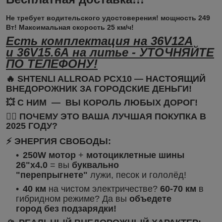
Не требует водительского удостоверения! мощность 249
Вт! Максимальная скорость 25 км/ч!
Есть комплектация на 36V12А
и 36V15.6А на литье - УТОЧНЯЙТЕ
ПО ТЕЛЕФОНУ!
🔥 SHTENLI ALLROAD PCX10 — НАСТОЯЩИЙ
ВНЕДОРОЖНИК ЗА ГОРОДСКИЕ ДЕНЬГИ!
💥 С НИМ — ВЫ КОРОЛЬ ЛЮБЫХ ДОРОГ!
🚵‍♂️ ПОЧЕМУ ЭТО ВАША ЛУЧШАЯ ПОКУПКА В
2025 ГОДУ?
⚡ ЭНЕРГИЯ СВОБОДЫ:
250W мотор
+
мотоциклетные шины
26"х4.0
= вы
буквально
"перепрыгнете"
лужи, песок и гололёд!
40 км
на чистом электричестве?
60-70 км
в
гибридном режиме? Да вы
объедете
город без подзарядки!