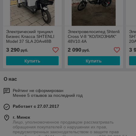
Электрический трицикл
Электровелосипед Shtenli
Эле
Бизнес Класса SHTENLI
Cross V-8 "КОЛХОЗНИК"
SHT
Model 37 SLA 20Ач48В
48V10.4A
20А
4шт
3 290
2 090
3 
руб.
руб.
Купить
Купить
О нас
Рейтинг не сформирован
Менее 5 отзывов за последний год
Работает с 27.07.2017
г. Минск
Лицо, уполномоченное продавцом рассматривать
обращения покупателей о нарушении их прав,
предусмотренных законодательством о защите прав