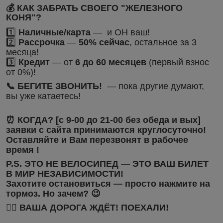
💰 КАК ЗАБРАТЬ СВОЕГО "ЖЕЛЕЗНОГО
КОНЯ"?
1️⃣
Наличные/карта
— и ОН ваш!
2️⃣
Рассрочка
—
50% сейчас
, остальное за 3
месяца!
3️⃣
Кредит
— от
6 до 60 месяцев
(первый взнос
от 0%)!
📞 БЕГИТЕ ЗВОНИТЬ!
— пока другие думают,
вы уже катаетесь!
⏰ КОГДА?
[с 9-00 до 21-00 без обеда и вых]
заявки с сайта принимаются круглосуточно!
Оставляйте и Вам перезвонят в рабочее
время !
P.S. ЭТО НЕ ВЕЛОСИПЕД — ЭТО ВАШ БИЛЕТ
В МИР НЕЗАВИСИМОСТИ!
Захотите остановиться — просто нажмите на
тормоз. Но зачем? 😉
🚴‍♂️ ВАША ДОРОГА ЖДЁТ! ПОЕХАЛИ!