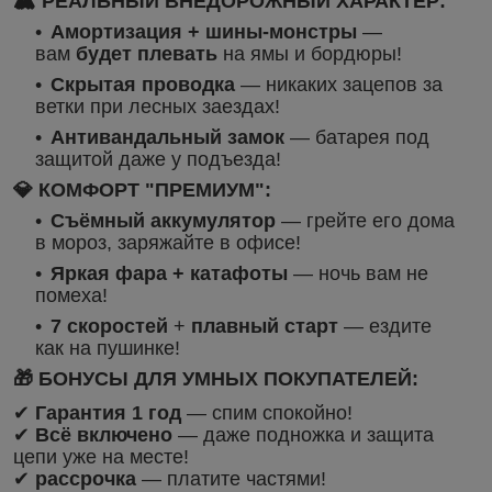
🏔️ РЕАЛЬНЫЙ ВНЕДОРОЖНЫЙ ХАРАКТЕР:
Амортизация + шины-монстры
—
вам
будет плевать
на ямы и бордюры!
Скрытая проводка
— никаких зацепов за
ветки при лесных заездах!
Антивандальный замок
— батарея под
защитой даже у подъезда!
💎 КОМФОРТ "ПРЕМИУМ":
Съёмный аккумулятор
— грейте его дома
в мороз, заряжайте в офисе!
Яркая фара + катафоты
— ночь вам не
помеха!
7 скоростей
+
плавный старт
— ездите
как на пушинке!
🎁 БОНУСЫ ДЛЯ УМНЫХ ПОКУПАТЕЛЕЙ:
✔
Гарантия 1 год
— спим спокойно!
✔
Всё включено
— даже подножка и защита
цепи уже на месте!
✔
рассрочка
— платите частями!