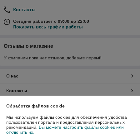
Контакты
Сегодня работает с 09:00 до 22:00
Показать весь график работы
Отзывы о магазине
У компании пока нет отзывов, добавьте первый
О нас
Контакты
Доставка и оплата
Обработка файлов cookie
Мы используем файлы cookies для обеспечения удобства
График работы
пользователей портала и предоставления персональных
рекомендаций.
Вы можете настроить файлы cookies или
отключить их.
Полная версия сайта