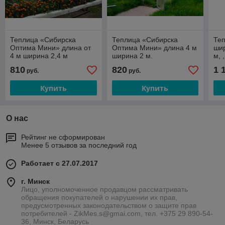
Теплица «Сибирска
Теплица «Сибирска
Те
Оптима Мини» длина от
Оптима Мини» длина 4 м
шир
4 м ширина 2,4 м
ширина 2 м.
м, 
810
820
1 
руб.
руб.
Купить
Купить
О нас
Рейтинг не сформирован
Менее 5 отзывов за последний год
Работает с 27.07.2017
г. Минск
Лицо, уполномоченное продавцом рассматривать
обращения покупателей о нарушении их прав,
предусмотренных законодательством о защите прав
потребителей - ZikMes.s@gmai.com, тел. +375 29 890-54-
36, Минск, Беларусь