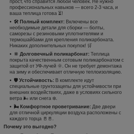
прост, что справится любой человек. Не нужно
профессиональных навыков — всего 2-3 часа, и
ваша теплица готова ⏳!
🛠️ Полный комплект:
Включены все
необходимые детали для сборки — болты,
саморезы с резиновыми уплотнителями и
термошайбами для крепления поликарбоната.
Никаких дополнительных покупок! 🛒
🔆 Долговечный поликарбонат:
Теплица
покрыта качественным сотовым поликарбонатом с
защитой от УФ-лучей 🌞. Он не требует демонтажа
на зиму и обеспечивает отличную теплоизоляцию.
🛡️ Устойчивость:
В комплекте идут
специальные грунтозацепы для устойчивости при
внешних воздействиях, даже в условиях сильного
ветра 🌬️ или снега ❄️.
🌬️ Комфортное проветривание:
Две двери
для отличной циркуляции воздуха расположены с
каждого торца 🚪🚪.
Почему это выгодно?