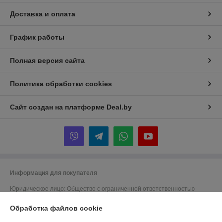
Доставка и оплата
График работы
Полная версия сайта
Политика обработки cookies
Сайт создан на платформе Deal.by
Информация для покупателя
Юридическое лицо:
Общество с ограниченной ответственностью
"ЗИКМЕС"
220131 ,Республика Беларусь, г. Минск, ул. Гамарника, д. 30, офис. 405
Обработка файлов cookie
Регистрационный номер ЕГР: 193543133