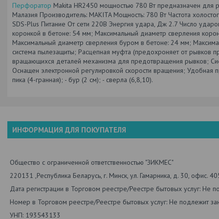
Перфоратор
Makita HR2450 мощностью 780 Вт предназначен для ра
Малазия Производитель: MAKITA Мощность: 780 Вт Частота холостого х
SDS-Plus Питание От сети 220В Энергия удара, Дж 2.7 Число удар
коронкой в бетоне: 54 мм; Максимальный диаметр сверления корон
Максимальный диаметр сверления буром в бетоне: 24 мм; Максима
система пылезащиты; Расцепная муфта (предохроняет от рывков пр
вращающихся деталей механизма для предотвращения рывков; Си
Оснащен электронной регулировкой скорости вращения; Удобная пр
пика (4-гранная); - бур (2 см); - сверла (6,8,10).
ИНФОРМАЦИЯ ДЛЯ ПОКУПАТЕЛЯ
Общество с ограниченной ответственностью "ЗИКМЕС"
220131 ,Республика Беларусь, г. Минск, ул. Гамарника, д. 30, офис. 40
Дата регистрации в Торговом реестре/Реестре бытовых услуг: Не п
Номер в Торговом реестре/Реестре бытовых услуг: Не подлежит зан
УНП: 193543133