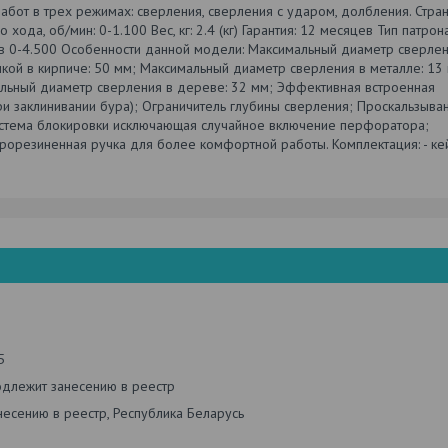
бот в трех режимах: сверления, сверления с ударом, долбления. Стран
ода, об/мин: 0-1.100 Вес, кг: 2.4 (кг) Гарантия: 12 месяцев Тип патрон
ов 0-4.500 Особенности данной модели: Максимальный диаметр сверле
кой в кирпиче: 50 мм; Максимальный диаметр сверления в металле: 13
льный диаметр сверления в дереве: 32 мм; Эффективная встроенная
и заклинивании бура); Ограничитель глубины сверления; Проскальзыва
стема блокировки исключающая случайное включение перфоратора;
орезиненная ручка для более комфортной работы. Комплектация: - кей
5
одлежит занесению в реестр
есению в реестр, Республика Беларусь