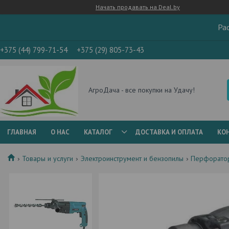
Начать продавать на Deal.by
Ра
+375 (44) 799-71-54
+375 (29) 805-73-43
АгроДача - все покупки на Удачу!
ГЛАВНАЯ
О НАС
КАТАЛОГ
ДОСТАВКА И ОПЛАТА
КО
Товары и услуги
Электроинструмент и бензопилы
Перфорато