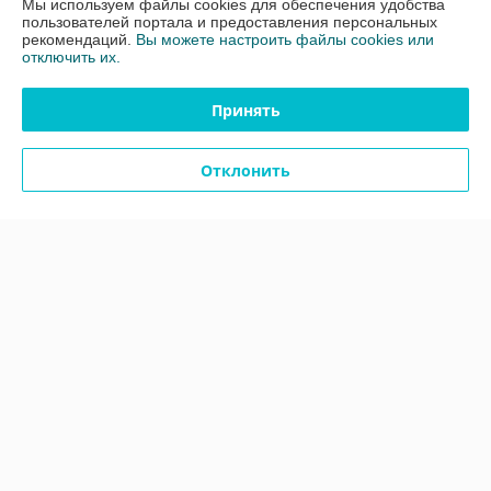
Мы используем файлы cookies для обеспечения удобства
График работы
пользователей портала и предоставления персональных
рекомендаций.
Вы можете настроить файлы cookies или
отключить их.
Полная версия сайта
Принять
Политика обработки cookies
Отклонить
Сайт создан на платформе Deal.by
Информация для покупателя
Юридическое лицо:
Общество с ограниченной ответственностью
"ЗИКМЕС"
220131 ,Республика Беларусь, г. Минск, ул. Гамарника, д. 30, офис. 405
Регистрационный номер ЕГР: 193543133
УНП: 193543133
Регистрационный орган: Минский горисполком