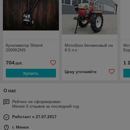
Культиватор Shtenli
Мотоблок бензиновый на
Мот
2000K2NS
8.5 л.с
Exp
704
1 
руб.
Цену уточняйте
Купить
О нас
Рейтинг не сформирован
Менее 5 отзывов за последний год
Работает с 27.07.2017
г. Минск