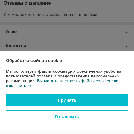
Отзывы о магазине
У компании пока нет отзывов, добавьте первый
О нас
Контакты
Доставка и оплата
Обработка файлов cookie
Мы используем файлы cookies для обеспечения удобства
График работы
пользователей портала и предоставления персональных
рекомендаций.
Вы можете настроить файлы cookies или
отключить их.
Полная версия сайта
Принять
Политика обработки cookies
Отклонить
Сайт создан на платформе Deal.by