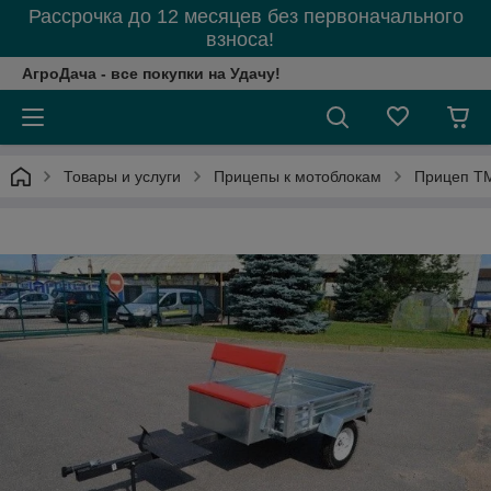
Рассрочка до 12 месяцев без первоначального
взноса!
АгроДача - все покупки на Удачу!
Товары и услуги
Прицепы к мотоблокам
Прицеп Т