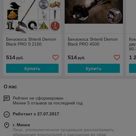
Бензокоса Shtenli Demon
Бензокоса Shtenli Demon
Ко
Black PRO S 2150
Black PRO 4500
дву
80
514
514
1 
руб.
руб.
Купить
Купить
О нас
Рейтинг не сформирован
Менее 5 отзывов за последний год
Работает с 27.07.2017
г. Минск
Лицо, уполномоченное продавцом рассматривать
обращения покупателей о нарушении их прав,