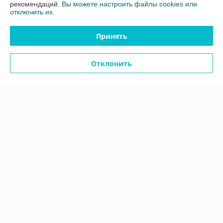
рекомендаций.
Вы можете настроить файлы cookies или
отключить их.
Полная версия сайта
Принять
Политика обработки cookies
Отклонить
Сайт создан на платформе Deal.by
Информация для покупателя
Юридическое лицо:
Общество с ограниченной ответственностью
"ЗИКМЕС"
220131 ,Республика Беларусь, г. Минск, ул. Гамарника, д. 30, офис. 405
Регистрационный номер ЕГР: 193543133
УНП: 193543133
Регистрационный орган: Минский горисполком