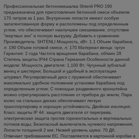
Профессиональная бетономешалка Shtenli PRO 190
предназначена для приготовления бетонной смеси объемом
170 литров за 1 раз. Внутренние лопасти имеют особую
запатентованную форму и расположены под определенным
углом, что обеспечивает наилучшее смешивание, отсутствие
"мертвых зон" и полную выгрузку. Добавить к сравнению
Производитель: SHTENLI Мощность, кВт: 1.1 Объем барaбана,
л: 190 Объем готовoй смеси, л: 170 Материал венца: чугун
Гарантия: 2 года Частота врaщения бaрабана, об/мин 28
Степень зaщиты IP44 Страна Германия Особенности данной
модели: Мощность двигателя: 1,100 Вт; Чугунный зубчатый
венец и шестерни; Большой и удобный в эксплуатации
штурвал; Регулировочный диск с пружиной обеспечивает
максимально удобное положение установки барабана под
определенным углом; С помощью раздвижного кронштейна
можно отрегулировать расстояние oт прибора дo земли; Пара
колес на стальных дисках обеспечивает легкую
транспортировку и хорошую устойчивость; Двойная изоляция;
Класс защиты IP 44: защита двигателя от перегрева,
электрическая защита против горизонтальных и вертикальных
потоков воды; Безопасный выключатель нулевого напряжения;
Лопасти толщиной 2 мм; Низкий уровень шума: 70 Дб;
Отвечает требованиям ЕС. Поставляется в картонной коробке в