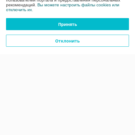
пользователей портала и предоставления персональных
рекомендаций.
Вы можете настроить файлы cookies или
отключить их.
Полная версия сайта
Принять
Политика обработки cookies
Отклонить
Сайт создан на платформе Deal.by
Информация для покупателя
Юридическое лицо:
Общество с ограниченной ответственностью
"ЗИКМЕС"
220131 ,Республика Беларусь, г. Минск, ул. Гамарника, д. 30, офис. 405
Регистрационный номер ЕГР: 193543133
УНП: 193543133
Регистрационный орган: Минский горисполком