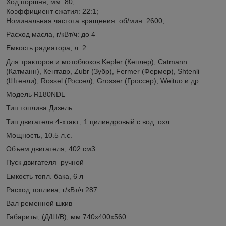
Ход поршня, мм: 80;
Коэффициент сжатия: 22:1;
Номинальная частота вращения: об/мин: 2600;
Расход масла, г/кВт/ч: до 4
Емкость радиатора, л: 2
Для тракторов и мотоблоков Kepler (Кеплер), Catmann
(Катманн), Кентавр, Zubr (Зубр), Fermer (Фермер), Shtenli
(Штенли), Rossel (Россел), Grosser (Гроссер), Weituo и др.
Модель R180NDL
Тип топлива Дизель
Тип двигателя 4-хтакт., 1 цилиндровый с вод. охл.
Мощность, 10.5 л.с.
Объем двигателя, 402 см3
Пуск двигателя ручной
Емкость топл. бака, 6 л
Расход топлива, г/кВт/ч 287
Вал ременной шкив
Габариты, (Д/Ш/В), мм 740х400х560