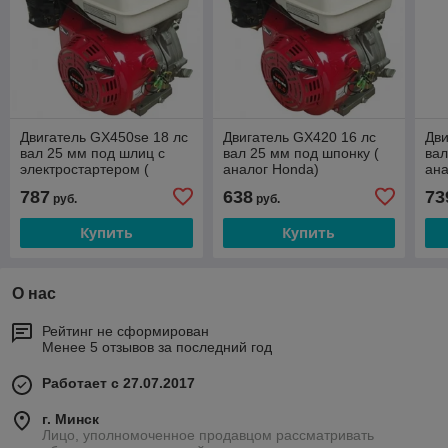
Двигатель GX450se 18 лс
Двигатель GX420 16 лс
Дви
вал 25 мм под шлиц с
вал 25 мм под шпонку (
вал
электростартером (
аналог Honda)
ана
аналог Honda)
эле
787
638
73
руб.
руб.
Купить
Купить
О нас
Рейтинг не сформирован
Менее 5 отзывов за последний год
Работает с 27.07.2017
г. Минск
Лицо, уполномоченное продавцом рассматривать