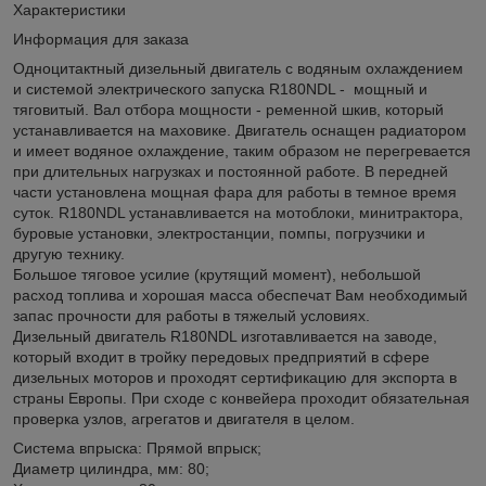
Характеристики
Информация для заказа
Одноцитактный дизельный двигатель с водяным охлаждением
и системой электрического запуска R180NDL - мощный и
тяговитый. Вал отбора мощности - ременной шкив, который
устанавливается на маховике. Двигатель оснащен радиатором
и имеет водяное охлаждение, таким образом не перегревается
при длительных нагрузках и постоянной работе. В передней
части установлена мощная фара для работы в темное время
суток. R180NDL устанавливается на мотоблоки, минитрактора,
буровые установки, электростанции, помпы, погрузчики и
другую технику.
Большое тяговое усилие (крутящий момент), небольшой
расход топлива и хорошая масса обеспечат Вам необходимый
запас прочности для работы в тяжелый условиях.
Дизельный двигатель R180NDL изготавливается на заводе,
который входит в тройку передовых предприятий в сфере
дизельных моторов и проходят сертификацию для экспорта в
страны Европы. При сходе с конвейера проходит обязательная
проверка узлов, агрегатов и двигателя в целом.
Система впрыска: Прямой впрыск;
Диаметр цилиндра, мм: 80;