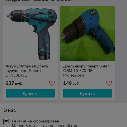
Аккумуляторная дрель
Дрель-шуруповёрт Shtenli
шуруповёрт Shtenli
GBM 10-570 RE
DF330DWE
Professional
237
149
руб.
руб.
Купить
Купить
О нас
Рейтинг не сформирован
Менее 5 отзывов за последний год