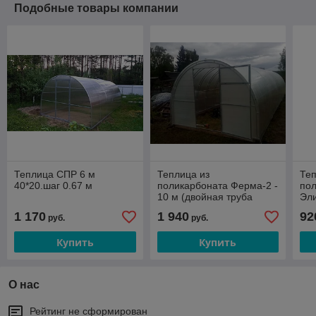
Подобные товары компании
Теплица СПР 6 м
Теплица из
Теп
40*20.шаг 0.67 м
поликарбоната Ферма-2 -
по
10 м (двойная труба
Эли
25х20, шаг 0,67 м)
шаг
1 170
1 940
92
руб.
руб.
Купить
Купить
О нас
Рейтинг не сформирован