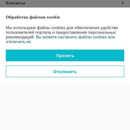
Контакты
Доставка и оплата
Обработка файлов cookie
Мы используем файлы cookies для обеспечения удобства
График работы
пользователей портала и предоставления персональных
рекомендаций.
Вы можете настроить файлы cookies или
отключить их.
Полная версия сайта
Принять
Политика обработки cookies
Отклонить
Сайт создан на платформе Deal.by
Информация для покупателя
Юридическое лицо:
Общество с ограниченной ответственностью
"ЗИКМЕС"
220131 ,Республика Беларусь, г. Минск, ул. Гамарника, д. 30, офис. 405