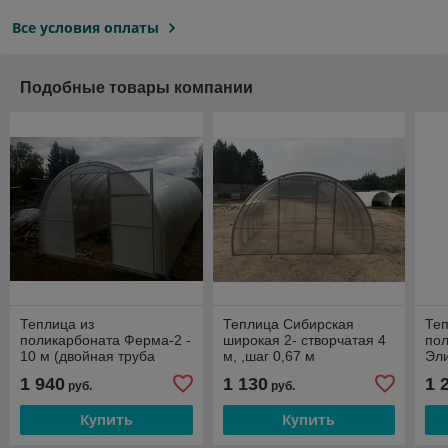
Все условия оплаты
Подобные товары компании
Теплица из
Теплица Сибирская
Теп
поликарбоната Ферма-2 -
широкая 2- створчатая 4
по
10 м (двойная труба
м, ,шаг 0,67 м
Эли
25х20, шаг 0,67 м)
40х
1 940
1 130
1 
руб.
руб.
Купить
Купить