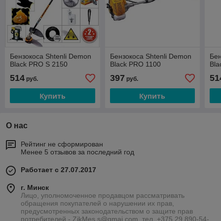
Бензокоса Shtenli Demon
Бензокоса Shtenli Demon
Бен
Black PRO S 2150
Black PRO 1100
Bla
514
397
51
руб.
руб.
Купить
Купить
О нас
Рейтинг не сформирован
Менее 5 отзывов за последний год
Работает с 27.07.2017
г. Минск
Лицо, уполномоченное продавцом рассматривать
обращения покупателей о нарушении их прав,
предусмотренных законодательством о защите прав
потребителей - ZikMes.s@gmai.com, тел. +375 29 890-54-