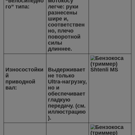
“велосипедно
мотокосу
го” типа:
легче: руки
разнесены
шире и,
соответствен
но, плечо
поворотной
силы
длиннее.
Износостойки
Выдерживает
й
не только
приводной
Ultra-нагрузку,
вал:
но и
обеспечивает
гладкую
передачу. (см.
иллюстрацию
).