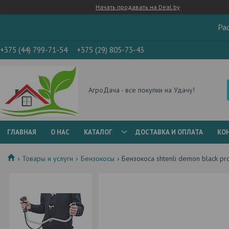
Начать продавать на Deal.by
Ра
+375 (44) 799-71-54
+375 (29) 805-73-43
АгроДача - все покупки на Удачу!
ГЛАВНАЯ
О НАС
КАТАЛОГ
ДОСТАВКА И ОПЛАТА
КО
Товары и услуги
Бензокосы
Бензокоса shtenli demon black pr