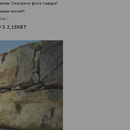
отипом. Смотрите фото тавара!
ьным косам!!
НА !
 S 2,15КВТ